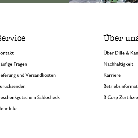
Service
Über un
ontakt
Über Dille & Kam
äufige Fragen
Nachhaltigkeit
ieferung und Versandkosten
Karriere
urücksenden
Betriebsinformat
eschenkgutschein Saldocheck
B Corp Zertifizi
ehr Info…