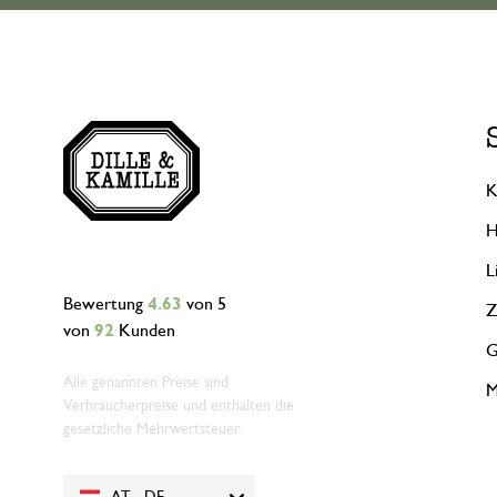
K
H
L
Bewertung
4.63
von 5
Z
von
92
Kunden
G
Alle genannten Preise sind
M
Verbraucherpreise und enthalten die
gesetzliche Mehrwertsteuer.