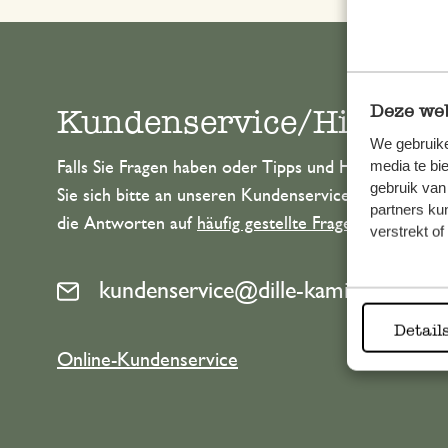
Deze web
Kundenservice/Hilfe
We gebruike
media te bi
Falls Sie Fragen haben oder Tipps und Hilfe brauche
gebruik van
Sie sich bitte an unseren Kundenservice. Oder lesen 
partners ku
die Antworten auf
häufig gestellte Fragen
.
verstrekt o
kundenservice@dille-kamille.at
Detail
Online-Kundenservice