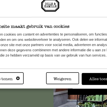
site maakt gebruik van cookies
n cookies om content en advertenties te personaliseren, om functies
eden en om ons websiteverkeer te analyseren. Ook delen we informat
n, wenden
 onze site met onze partners voor social media, adverteren en analy
Sie hier
nnen deze gegevens combineren met andere informatie die u aan ze 
f die ze hebben verzameld op basis van uw gebruik van hun services.
Immer in
s tonen
Weigeren
Alles toe
Alle 62 Geschäfte anz