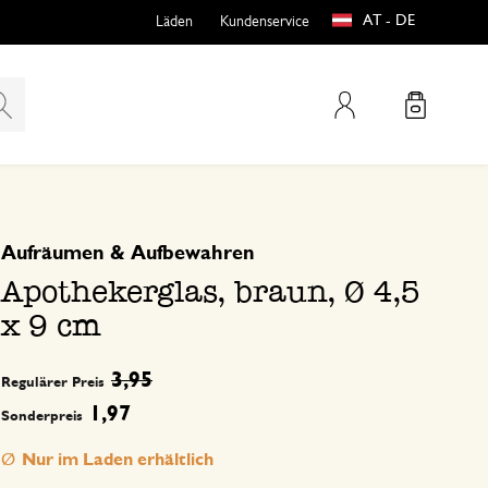
AT - DE
Läden
Kundenservice
Mein Konto
basierend auf 0 bewertungen
Aufräumen & Aufbewahren
teln
htungen
Apothekerglas, braun, Ø 4,5
x 9 cm
3,95
Regulärer Preis
1,97
Sonderpreis
e
Nur im Laden erhältlich