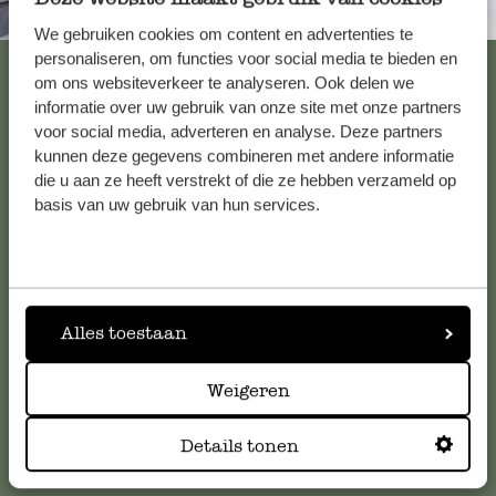
Immer in der Nähe
We gebruiken cookies om content en advertenties te
personaliseren, om functies voor social media te bieden en
Alle 62 Geschäfte anzeigen
om ons websiteverkeer te analyseren. Ook delen we
informatie over uw gebruik van onze site met onze partners
voor social media, adverteren en analyse. Deze partners
kunnen deze gegevens combineren met andere informatie
Kundenservice/Hilfe
die u aan ze heeft verstrekt of die ze hebben verzameld op
basis van uw gebruik van hun services.
Falls Sie Fragen haben oder Tipps und Hilfe brauchen, wenden
Sie sich bitte an unseren Kundenservice. Oder lesen Sie hier
die Antworten auf
häufig gestellte Fragen
.
Alles toestaan
kundenservice@dille-kamille.at
Weigeren
Online-Kundenservice
Details tonen