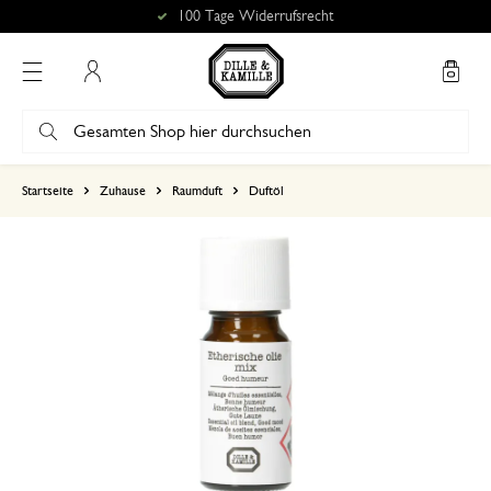
100 Tage Widerrufsrecht
Mein Konto
basierend auf 0 bewertungen
Startseite
Zuhause
Raumduft
Duftöl