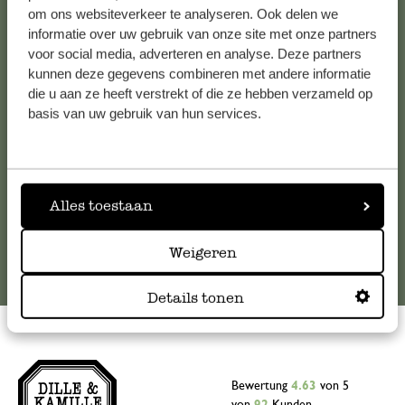
Kundenservice/Hilfe
om ons websiteverkeer te analyseren. Ook delen we
informatie over uw gebruik van onze site met onze partners
voor social media, adverteren en analyse. Deze partners
Falls Sie Fragen haben oder Tipps und Hilfe brauchen, wenden
kunnen deze gegevens combineren met andere informatie
Sie sich bitte an unseren Kundenservice. Oder lesen Sie hier
die u aan ze heeft verstrekt of die ze hebben verzameld op
die Antworten auf
häufig gestellte Fragen
.
basis van uw gebruik van hun services.
kundenservice@dille-kamille.at
Alles toestaan
Online-Kundenservice
Weigeren
Details tonen
Bewertung
4.63
von 5