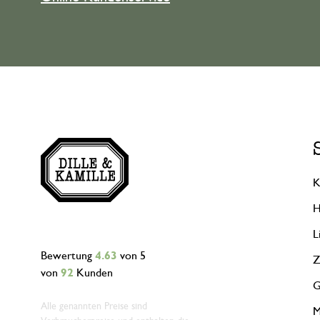
K
H
L
Bewertung
4.63
von 5
Z
von
92
Kunden
G
Alle genannten Preise sind
M