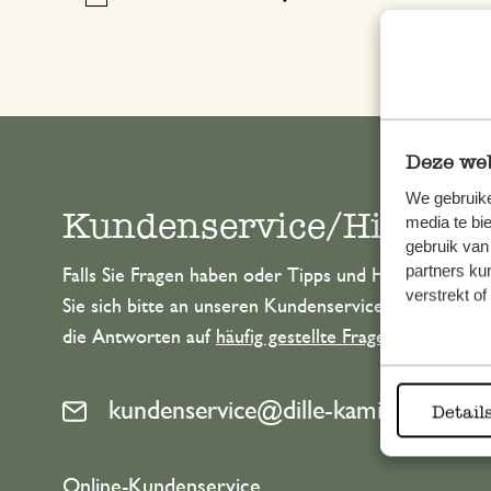
Deze web
We gebruike
Kundenservice/Hilfe
media te bi
gebruik van
partners ku
Falls Sie Fragen haben oder Tipps und Hilfe brauche
verstrekt o
Sie sich bitte an unseren Kundenservice. Oder lesen 
die Antworten auf
häufig gestellte Fragen
.
kundenservice@dille-kamille.at
Detail
Online-Kundenservice