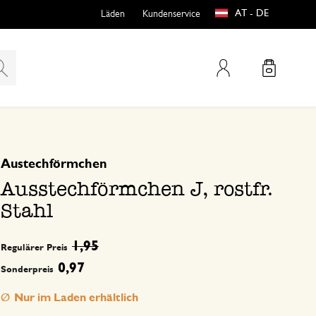
AT - DE
Läden
Kundenservice
Mein Konto
basierend auf 0 bewertungen
Austechförmchen
teln
htungen
Ausstechförmchen J, rostfr.
Stahl
1,95
Regulärer Preis
0,97
Sonderpreis
e
Nur im Laden erhältlich