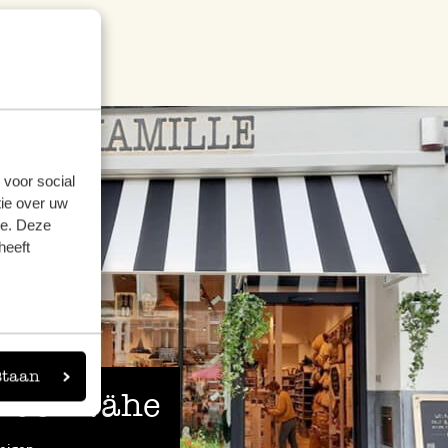
 voor social
ie over uw
se. Deze
heeft
staan
 der Nähe