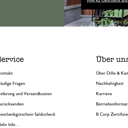
Alle 62 Geschäfte anz
Service
Über un
ontakt
Über Dille & Kam
äufige Fragen
Nachhaltigkeit
ieferung und Versandkosten
Karriere
urücksenden
Betriebsinformat
eschenkgutschein Saldocheck
B Corp Zertifizi
ehr Info…