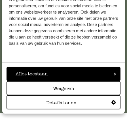
personaliseren, om functies voor social media te bieden en
om ons websiteverkeer te analyseren. Ook delen we
informatie over uw gebruik van onze site met onze partners
Kundenservice/Hilfe
voor social media, adverteren en analyse. Deze partners
kunnen deze gegevens combineren met andere informatie
Falls Sie Fragen haben oder Tipps und Hilfe brauchen, wenden
die u aan ze heeft verstrekt of die ze hebben verzameld op
Sie sich bitte an unseren Kundenservice. Oder lesen Sie hier
basis van uw gebruik van hun services.
die Antworten auf
häufig gestellte Fragen
.
kundenservice@dille-kamille.at
Alles toestaan
Online-Kundenservice
Weigeren
Details tonen