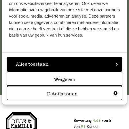
Kundenservice/Hilfe
om ons websiteverkeer te analyseren. Ook delen we
informatie over uw gebruik van onze site met onze partners
voor social media, adverteren en analyse. Deze partners
Falls Sie Fragen haben oder Tipps und Hilfe brauchen, wenden
kunnen deze gegevens combineren met andere informatie
Sie sich bitte an unseren Kundenservice. Oder lesen Sie hier
die u aan ze heeft verstrekt of die ze hebben verzameld op
die Antworten auf
häufig gestellte Fragen
.
basis van uw gebruik van hun services.
kundenservice@dille-kamille.at
Alles toestaan
Online-Kundenservice
Weigeren
Details tonen
Bewertung
4.63
von 5
von
91
Kunden