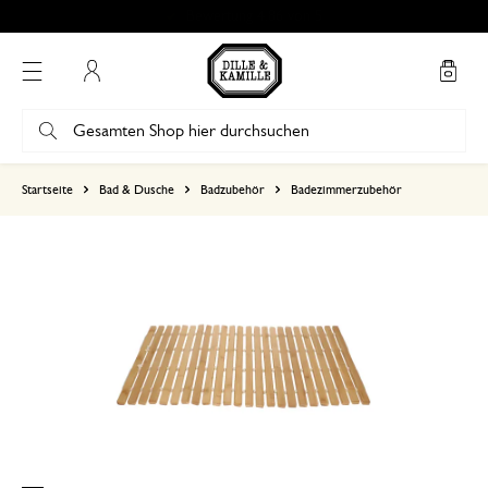
Bewertung 4.86 von 5
Mein Konto
basierend auf 1 bewertungen
Startseite
Bad & Dusche
Badzubehör
Badezimmerzubehör
5
4
3
2
1
👍
1. November 2025