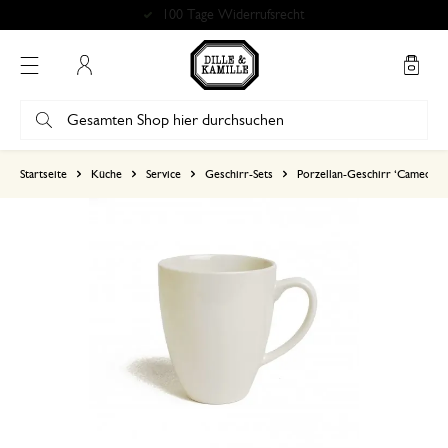
100 Tage Widerrufsrecht
Mein Konto
basierend auf 0 bewertungen
Startseite
Küche
Service
Geschirr-Sets
Porzellan-Geschirr ‘Cameo’