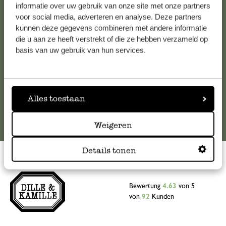
Falls Sie Fragen haben oder Tipps und Hilfe brauchen, wenden
informatie over uw gebruik van onze site met onze partners
Sie sich bitte an unseren Kundenservice. Oder lesen Sie hier
voor social media, adverteren en analyse. Deze partners
kunnen deze gegevens combineren met andere informatie
die Antworten auf
häufig gestellte Fragen
.
die u aan ze heeft verstrekt of die ze hebben verzameld op
basis van uw gebruik van hun services.
kundenservice@dille-kamille.at
Online-Kundenservice
Alles toestaan
Weigeren
Details tonen
Bewertung
4.63
von 5
von
92
Kunden