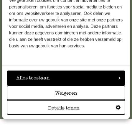
We gebruiken cookies om content en advertenties te
personaliseren, om functies voor social media te bieden en
om ons websiteverkeer te analyseren. Ook delen we
informatie over uw gebruik van onze site met onze partners
Kundenservice/Hilfe
voor social media, adverteren en analyse. Deze partners
kunnen deze gegevens combineren met andere informatie
Falls Sie Fragen haben oder Tipps und Hilfe brauchen, wenden
die u aan ze heeft verstrekt of die ze hebben verzameld op
basis van uw gebruik van hun services.
Sie sich bitte an unseren Kundenservice. Oder lesen Sie hier
die Antworten auf
häufig gestellte Fragen
.
kundenservice@dille-kamille.at
Alles toestaan
Online-Kundenservice
Weigeren
Details tonen