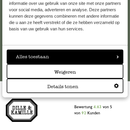
Falls Sie Fragen haben oder Tipps und Hilfe brauchen, wenden
informatie over uw gebruik van onze site met onze partners
Sie sich bitte an unseren Kundenservice. Oder lesen Sie hier
voor social media, adverteren en analyse. Deze partners
kunnen deze gegevens combineren met andere informatie
die Antworten auf
häufig gestellte Fragen
.
die u aan ze heeft verstrekt of die ze hebben verzameld op
basis van uw gebruik van hun services.
kundenservice@dille-kamille.at
Online-Kundenservice
Alles toestaan
Weigeren
Details tonen
Bewertung
4.63
von 5
von
92
Kunden