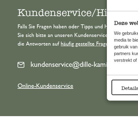
Kundenservice/Hilfe
Deze web
Falls Sie Fragen haben oder Tipps und Hilfe brauche
We gebruike
Sie sich bitte an unseren Kundenservice. Oder lesen 
media te bi
die Antworten auf
häufig gestellte Fragen
.
gebruik van
partners ku
verstrekt o
kundenservice@dille-kamille.at
Online-Kundenservice
Detail