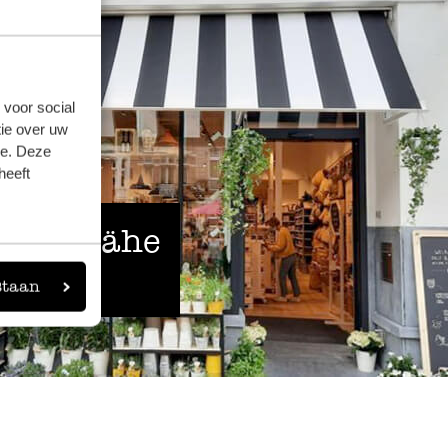
 voor social
ie over uw
se. Deze
heeft
 der Nähe
staan
eigen