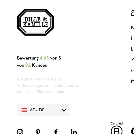
K
H
L
Bewertung
4.63
von 5
Z
von
92
Kunden
G
Alle genannten Preise sind
M
Verbraucherpreise und enthalten die
gesetzliche Mehrwertsteuer.
AT - DE