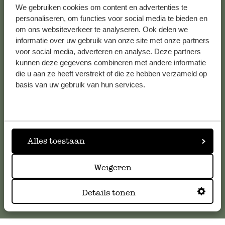
We gebruiken cookies om content en advertenties te
Alle 62 Geschäfte anzeigen
personaliseren, om functies voor social media te bieden en
om ons websiteverkeer te analyseren. Ook delen we
informatie over uw gebruik van onze site met onze partners
voor social media, adverteren en analyse. Deze partners
Kundenservice/Hilfe
kunnen deze gegevens combineren met andere informatie
die u aan ze heeft verstrekt of die ze hebben verzameld op
Falls Sie Fragen haben oder Tipps und Hilfe brauchen, wenden
basis van uw gebruik van hun services.
Sie sich bitte an unseren Kundenservice. Oder lesen Sie hier
die Antworten auf
häufig gestellte Fragen
.
kundenservice@dille-kamille.at
Alles toestaan
Online-Kundenservice
Weigeren
Details tonen