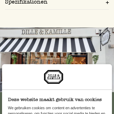
Spezifikationen
Immer in der Nähe
Alle 62 Geschäfte anzeigen
Deze website maakt gebruik van cookies
We gebruiken cookies om content en advertenties te
personaliseren, om functies voor social media te bieden en