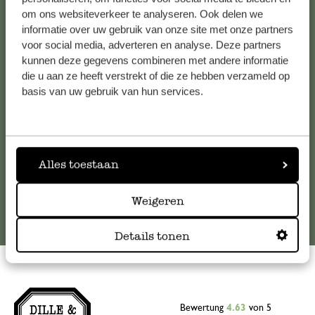
om ons websiteverkeer te analyseren. Ook delen we
Kundenservice/Hilfe
informatie over uw gebruik van onze site met onze partners
voor social media, adverteren en analyse. Deze partners
Falls Sie Fragen haben oder Tipps und Hilfe brauchen, wenden
kunnen deze gegevens combineren met andere informatie
Sie sich bitte an unseren Kundenservice. Oder lesen Sie hier
die u aan ze heeft verstrekt of die ze hebben verzameld op
die Antworten auf
häufig gestellte Fragen
.
basis van uw gebruik van hun services.
kundenservice@dille-kamille.at
Alles toestaan
Online-Kundenservice
Weigeren
Details tonen
Bewertung
4.63
von 5