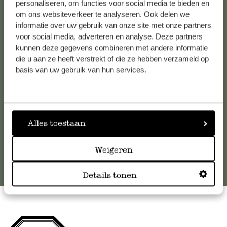
personaliseren, om functies voor social media te bieden en
om ons websiteverkeer te analyseren. Ook delen we
Kundenservice/Hilfe
informatie over uw gebruik van onze site met onze partners
voor social media, adverteren en analyse. Deze partners
kunnen deze gegevens combineren met andere informatie
Falls Sie Fragen haben oder Tipps und Hilfe brauchen, wenden
die u aan ze heeft verstrekt of die ze hebben verzameld op
Sie sich bitte an unseren Kundenservice. Oder lesen Sie hier
basis van uw gebruik van hun services.
die Antworten auf
häufig gestellte Fragen
.
kundenservice@dille-kamille.at
Alles toestaan
Online-Kundenservice
Weigeren
Details tonen