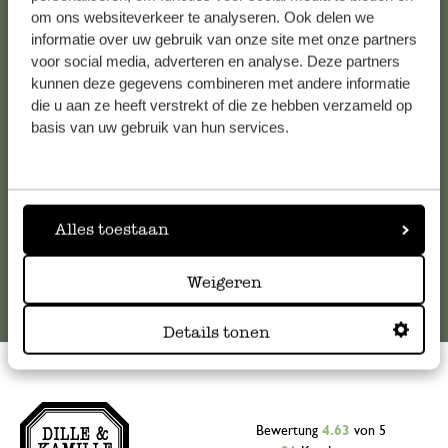
Kundenservice/Hilfe
om ons websiteverkeer te analyseren. Ook delen we
informatie over uw gebruik van onze site met onze partners
voor social media, adverteren en analyse. Deze partners
Falls Sie Fragen haben oder Tipps und Hilfe brauchen, wenden
kunnen deze gegevens combineren met andere informatie
Sie sich bitte an unseren Kundenservice. Oder lesen Sie hier
die u aan ze heeft verstrekt of die ze hebben verzameld op
die Antworten auf
häufig gestellte Fragen
.
basis van uw gebruik van hun services.
kundenservice@dille-kamille.at
Alles toestaan
Online-Kundenservice
Weigeren
Details tonen
Bewertung
4.63
von 5