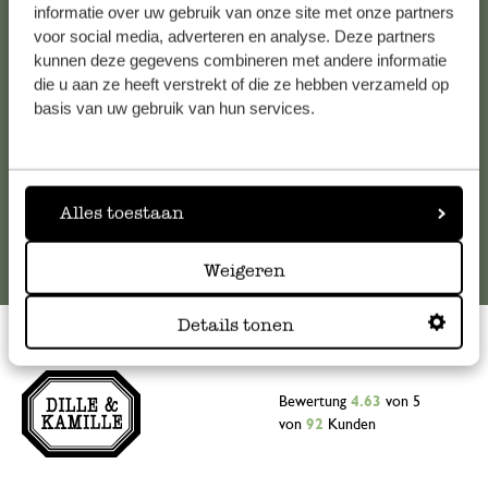
Falls Sie Fragen haben oder Tipps und Hilfe brauchen, wenden
informatie over uw gebruik van onze site met onze partners
Sie sich bitte an unseren Kundenservice. Oder lesen Sie hier
voor social media, adverteren en analyse. Deze partners
kunnen deze gegevens combineren met andere informatie
die Antworten auf
häufig gestellte Fragen
.
die u aan ze heeft verstrekt of die ze hebben verzameld op
basis van uw gebruik van hun services.
kundenservice@dille-kamille.at
Online-Kundenservice
Alles toestaan
Weigeren
Details tonen
Bewertung
4.63
von 5
von
92
Kunden