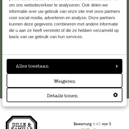
Kundenservice/Hilfe
om ons websiteverkeer te analyseren. Ook delen we
informatie over uw gebruik van onze site met onze partners
voor social media, adverteren en analyse. Deze partners
Falls Sie Fragen haben oder Tipps und Hilfe brauchen, wenden
kunnen deze gegevens combineren met andere informatie
Sie sich bitte an unseren Kundenservice. Oder lesen Sie hier
die u aan ze heeft verstrekt of die ze hebben verzameld op
die Antworten auf
häufig gestellte Fragen
.
basis van uw gebruik van hun services.
kundenservice@dille-kamille.at
Alles toestaan
Online-Kundenservice
Weigeren
Details tonen
Bewertung
4.63
von 5