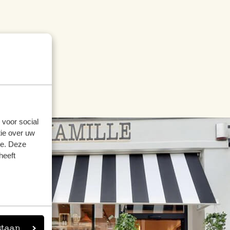
 voor social
ie over uw
se. Deze
heeft
staan