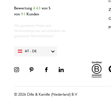
L
Bewertung
4.63
von 5
Z
von
91
Kunden
G
Alle genannten Preise sind
M
Verbraucherpreise und enthalten die
gesetzliche Mehrwertsteuer.
AT - DE
© 2026 Dille & Kamille (Nederland) B.V.