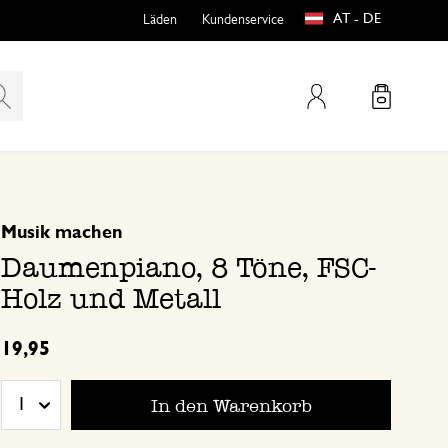
AT - DE
Läden
Kundenservice
Mein Konto
basierend auf 0 bewertungen
Musik machen
teln
htungen
Daumenpiano, 8 Töne, FSC-
Holz und Metall
19,95
In den Warenkorb
1
e