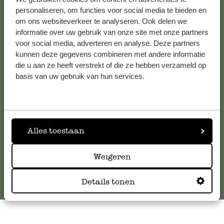
personaliseren, om functies voor social media te bieden en
om ons websiteverkeer te analyseren. Ook delen we
informatie over uw gebruik van onze site met onze partners
Kundenservice/Hilfe
voor social media, adverteren en analyse. Deze partners
kunnen deze gegevens combineren met andere informatie
Falls Sie Fragen haben oder Tipps und Hilfe brauchen, wenden
die u aan ze heeft verstrekt of die ze hebben verzameld op
Sie sich bitte an unseren Kundenservice. Oder lesen Sie hier
basis van uw gebruik van hun services.
die Antworten auf
häufig gestellte Fragen
.
kundenservice@dille-kamille.at
Alles toestaan
Online-Kundenservice
Weigeren
Details tonen