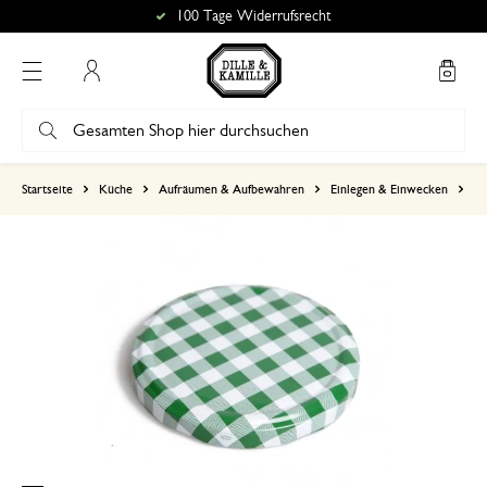
100 Tage Widerrufsrecht
Mein Konto
basierend auf 0 bewertungen
Startseite
Küche
Aufräumen & Aufbewahren
Einlegen & Einwecken
Fe