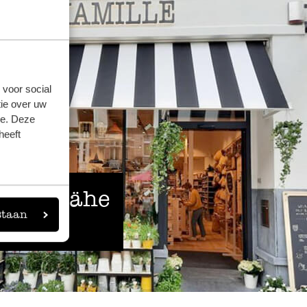
 voor social
ie over uw
se. Deze
heeft
 der Nähe
staan
eigen