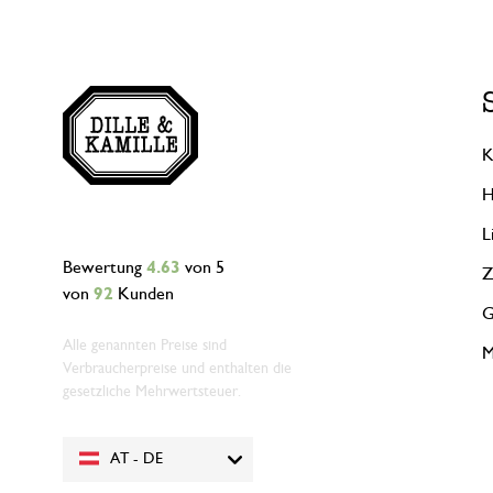
K
H
L
Bewertung
4.63
von 5
Z
von
92
Kunden
G
Alle genannten Preise sind
M
Verbraucherpreise und enthalten die
gesetzliche Mehrwertsteuer.
AT - DE