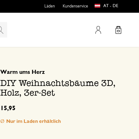
AT - DE
Läden
Kundenservice
Mein Konto
basierend auf 0 bewertungen
Warm ums Herz
teln
htungen
DIY Weihnachtsbäume 3D,
Holz, 3er-Set
15,95
Nur im Laden erhältlich
e