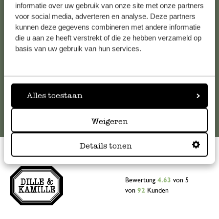
Falls Sie Fragen haben oder Tipps und Hilfe brauchen, wenden
informatie over uw gebruik van onze site met onze partners
Sie sich bitte an unseren Kundenservice. Oder lesen Sie hier
voor social media, adverteren en analyse. Deze partners
kunnen deze gegevens combineren met andere informatie
die Antworten auf
häufig gestellte Fragen
.
die u aan ze heeft verstrekt of die ze hebben verzameld op
basis van uw gebruik van hun services.
kundenservice@dille-kamille.at
Online-Kundenservice
Alles toestaan
Weigeren
Details tonen
Bewertung
4.63
von 5
von
92
Kunden