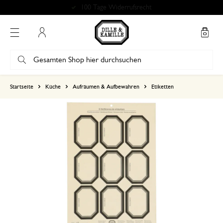
100 Tage Widerrufsrecht
Mein Konto
basierend auf 0 bewertungen
Startseite
Küche
Aufräumen & Aufbewahren
Etiketten