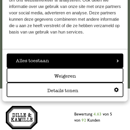
om ons websiteverkeer te analyseren. Ook delen we
informatie over uw gebruik van onze site met onze partners
Falls Sie Fragen haben oder Tipps und Hilfe brauchen, wenden
voor social media, adverteren en analyse. Deze partners
Sie sich bitte an unseren Kundenservice. Oder lesen Sie hier
kunnen deze gegevens combineren met andere informatie
die Antworten auf
häufig gestellte Fragen
.
die u aan ze heeft verstrekt of die ze hebben verzameld op
basis van uw gebruik van hun services.
kundenservice@dille-kamille.at
Online-Kundenservice
Alles toestaan
Weigeren
Details tonen
Bewertung
4.63
von 5
von
92
Kunden