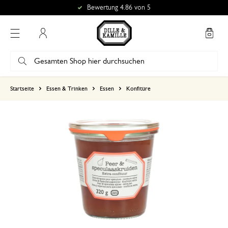
Bewertung 4.86 von 5
Mein Konto
basierend auf 0 bewertungen
Startseite
Essen & Trinken
Essen
Konfitüre