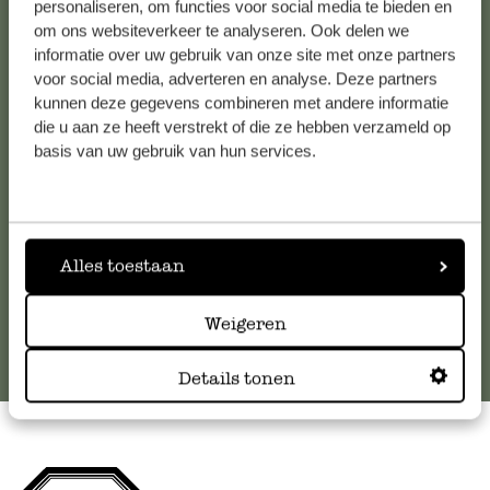
personaliseren, om functies voor social media te bieden en
om ons websiteverkeer te analyseren. Ook delen we
Kundenservice/Hilfe
informatie over uw gebruik van onze site met onze partners
voor social media, adverteren en analyse. Deze partners
kunnen deze gegevens combineren met andere informatie
Falls Sie Fragen haben oder Tipps und Hilfe brauchen, wenden
die u aan ze heeft verstrekt of die ze hebben verzameld op
Sie sich bitte an unseren Kundenservice. Oder lesen Sie hier
basis van uw gebruik van hun services.
die Antworten auf
häufig gestellte Fragen
.
kundenservice@dille-kamille.at
Alles toestaan
Online-Kundenservice
Weigeren
Details tonen