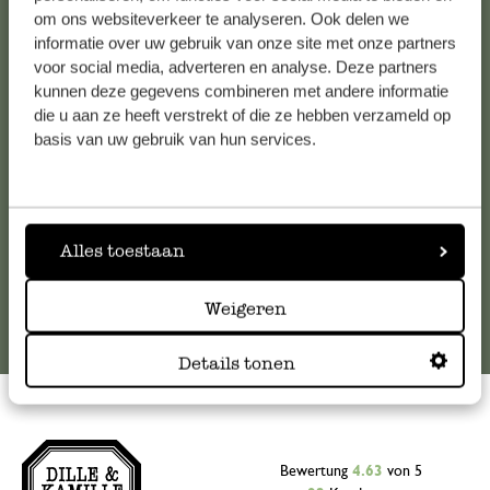
Kundenservice/Hilfe
om ons websiteverkeer te analyseren. Ook delen we
informatie over uw gebruik van onze site met onze partners
voor social media, adverteren en analyse. Deze partners
Falls Sie Fragen haben oder Tipps und Hilfe brauchen, wenden
kunnen deze gegevens combineren met andere informatie
Sie sich bitte an unseren Kundenservice. Oder lesen Sie hier
die u aan ze heeft verstrekt of die ze hebben verzameld op
die Antworten auf
häufig gestellte Fragen
.
basis van uw gebruik van hun services.
kundenservice@dille-kamille.at
Alles toestaan
Online-Kundenservice
Weigeren
Details tonen
Bewertung
4.63
von 5