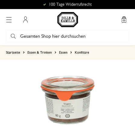
100 Tage Widerrufsrecht
Mein Konto
basierend auf 0 bewertungen
Startseite
Essen & Trinken
Essen
Konfitüre