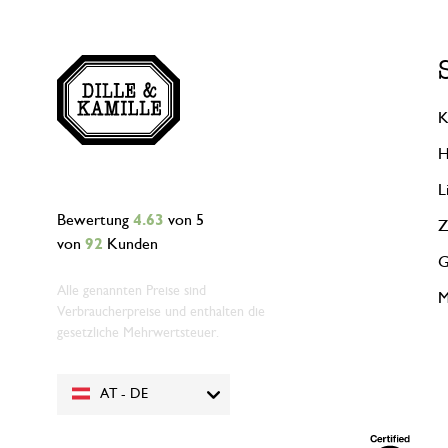
K
H
L
Bewertung
4.63
von 5
Z
von
92
Kunden
G
Alle genannten Preise sind
M
Verbraucherpreise und enthalten die
gesetzliche Mehrwertsteuer.
AT - DE