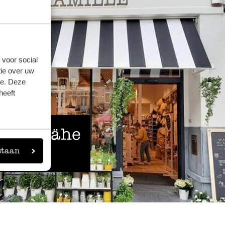
 voor social
ie over uw
se. Deze
heeft
 der Nähe
staan
eigen