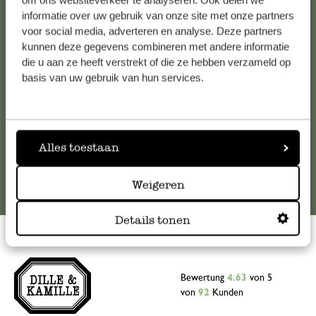
om ons websiteverkeer te analyseren. Ook delen we
informatie over uw gebruik van onze site met onze partners
Falls Sie Fragen haben oder Tipps und Hilfe brauchen, wenden
voor social media, adverteren en analyse. Deze partners
Sie sich bitte an unseren Kundenservice. Oder lesen Sie hier
kunnen deze gegevens combineren met andere informatie
die Antworten auf
häufig gestellte Fragen
.
die u aan ze heeft verstrekt of die ze hebben verzameld op
basis van uw gebruik van hun services.
kundenservice@dille-kamille.at
Online-Kundenservice
Alles toestaan
Weigeren
Details tonen
Bewertung
4.63
von 5
von
92
Kunden