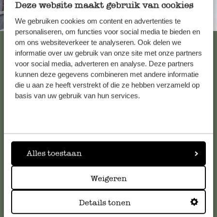
Deze website maakt gebruik van cookies
Immer in der Nähe
We gebruiken cookies om content en advertenties te
personaliseren, om functies voor social media te bieden en
Alle 62 Geschäfte anzeigen
om ons websiteverkeer te analyseren. Ook delen we
informatie over uw gebruik van onze site met onze partners
voor social media, adverteren en analyse. Deze partners
kunnen deze gegevens combineren met andere informatie
Kundenservice/Hilfe
die u aan ze heeft verstrekt of die ze hebben verzameld op
basis van uw gebruik van hun services.
Falls Sie Fragen haben oder Tipps und Hilfe brauchen, wenden
Sie sich bitte an unseren Kundenservice. Oder lesen Sie hier
die Antworten auf
häufig gestellte Fragen
.
Alles toestaan
kundenservice@dille-kamille.at
Weigeren
Online-Kundenservice
Details tonen