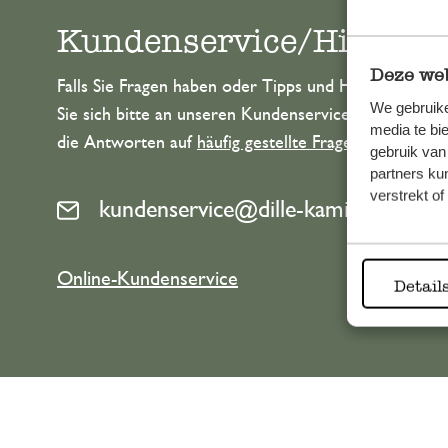
Kundenservice/Hilfe
Deze web
Falls Sie Fragen haben oder Tipps und Hilfe brauche
We gebruike
Sie sich bitte an unseren Kundenservice. Oder lesen 
media te bi
die Antworten auf
häufig gestellte Fragen
.
gebruik van
partners ku
verstrekt o
kundenservice@dille-kamille.at
Online-Kundenservice
Detail