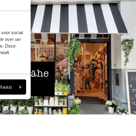
 voor social
ie over uw
se. Deze
heeft
 der Nähe
staan
eigen