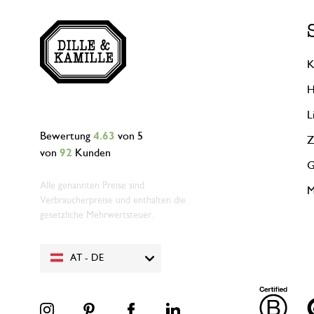
K
H
L
Bewertung
4.63
von 5
Z
von
92
Kunden
G
Alle genannten Preise sind
M
Verbraucherpreise und enthalten die
gesetzliche Mehrwertsteuer.
AT - DE