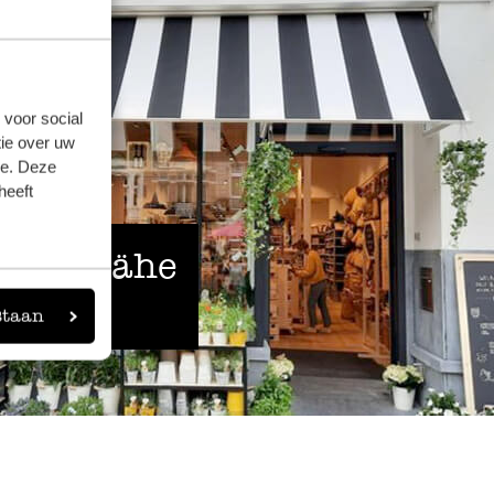
 voor social
ie over uw
se. Deze
heeft
 der Nähe
staan
eigen