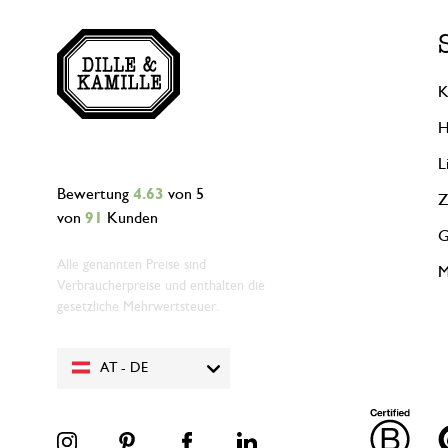
K
H
L
Bewertung
4.63
von 5
Z
von
91
Kunden
G
Alle genannten Preise sind
M
Verbraucherpreise und enthalten die
gesetzliche Mehrwertsteuer.
AT - DE