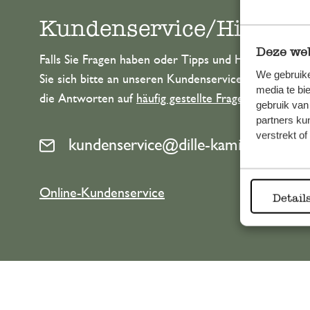
Kundenservice/Hilfe
Deze web
Falls Sie Fragen haben oder Tipps und Hilfe brauche
We gebruike
Sie sich bitte an unseren Kundenservice. Oder lesen 
media te bi
die Antworten auf
häufig gestellte Fragen
.
gebruik van
partners ku
verstrekt o
kundenservice@dille-kamille.at
Online-Kundenservice
Detail