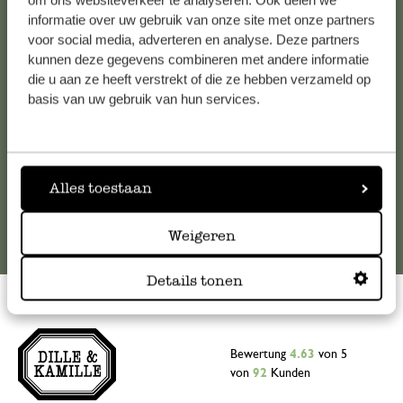
om ons websiteverkeer te analyseren. Ook delen we
informatie over uw gebruik van onze site met onze partners
Falls Sie Fragen haben oder Tipps und Hilfe brauchen, wenden
voor social media, adverteren en analyse. Deze partners
Sie sich bitte an unseren Kundenservice. Oder lesen Sie hier
kunnen deze gegevens combineren met andere informatie
die Antworten auf
häufig gestellte Fragen
.
die u aan ze heeft verstrekt of die ze hebben verzameld op
basis van uw gebruik van hun services.
kundenservice@dille-kamille.at
Online-Kundenservice
Alles toestaan
Weigeren
Details tonen
Bewertung
4.63
von 5
von
92
Kunden