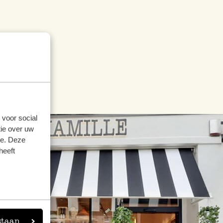
 voor social
ie over uw
se. Deze
heeft
staan