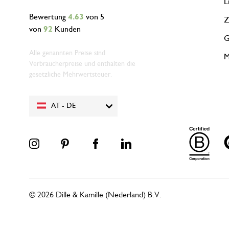
L
Bewertung
4.63
von 5
Z
von
92
Kunden
G
Alle genannten Preise sind
M
Verbraucherpreise und enthalten die
gesetzliche Mehrwertsteuer.
AT - DE
© 2026 Dille & Kamille (Nederland) B.V.