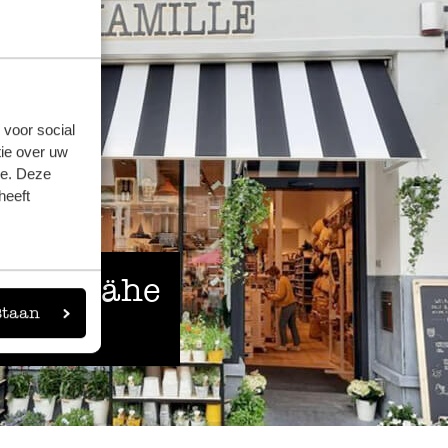
 voor social
ie over uw
se. Deze
heeft
 der Nähe
staan
eigen