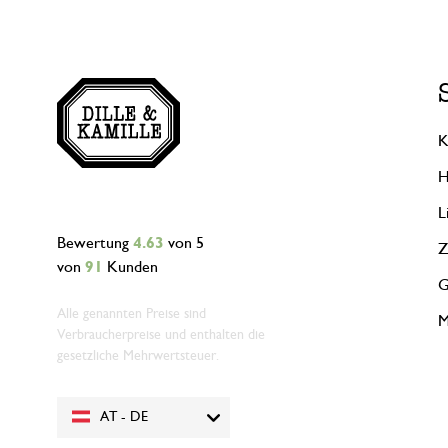
K
H
L
Bewertung
4.63
von 5
Z
von
91
Kunden
G
Alle genannten Preise sind
M
Verbraucherpreise und enthalten die
gesetzliche Mehrwertsteuer.
AT - DE