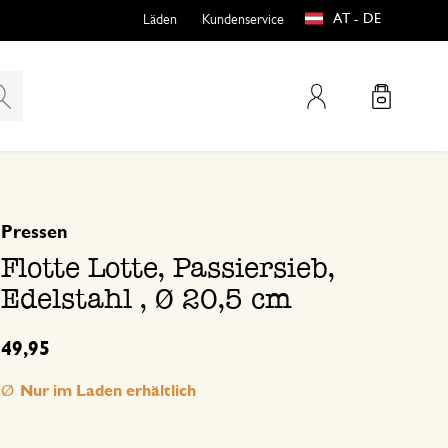
AT - DE
Läden
Kundenservice
Mein Konto
basierend auf 0 bewertungen
Pressen
teln
htungen
Flotte Lotte, Passiersieb,
Edelstahl , Ø 20,5 cm
49,95
Nur im Laden erhältlich
e