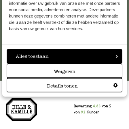
Falls Sie Fragen haben oder Tipps und Hilfe brauchen, wenden
informatie over uw gebruik van onze site met onze partners
Sie sich bitte an unseren Kundenservice. Oder lesen Sie hier
voor social media, adverteren en analyse. Deze partners
kunnen deze gegevens combineren met andere informatie
die Antworten auf
häufig gestellte Fragen
.
die u aan ze heeft verstrekt of die ze hebben verzameld op
basis van uw gebruik van hun services.
kundenservice@dille-kamille.at
Online-Kundenservice
Alles toestaan
Weigeren
Details tonen
Bewertung
4.63
von 5
von
92
Kunden