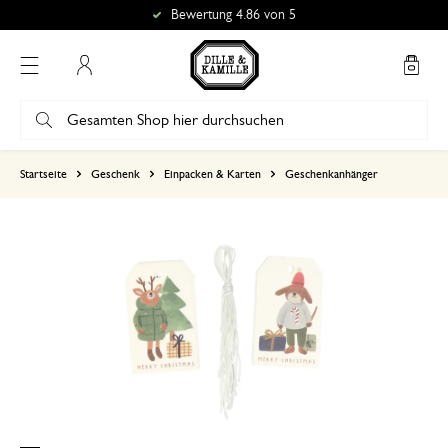
Bewertung 4.86 von 5
Mein Konto
basierend auf 1 bewertungen
Startseite
Geschenk
Einpacken & Karten
Geschenkanhänger
5
4
3
2
1
Wie abgebildet sind sie mit s
12. November 2025