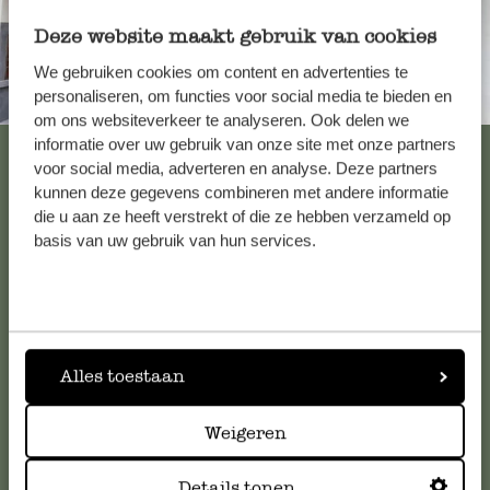
Deze website maakt gebruik van cookies
We gebruiken cookies om content en advertenties te
personaliseren, om functies voor social media te bieden en
Immer in der Nähe
om ons websiteverkeer te analyseren. Ook delen we
informatie over uw gebruik van onze site met onze partners
Alle 62 Geschäfte anzeigen
voor social media, adverteren en analyse. Deze partners
kunnen deze gegevens combineren met andere informatie
die u aan ze heeft verstrekt of die ze hebben verzameld op
basis van uw gebruik van hun services.
Kundenservice/Hilfe
Falls Sie Fragen haben oder Tipps und Hilfe brauchen, wenden
Sie sich bitte an unseren Kundenservice. Oder lesen Sie hier
die Antworten auf
häufig gestellte Fragen
.
Alles toestaan
kundenservice@dille-kamille.at
Weigeren
Online-Kundenservice
Details tonen