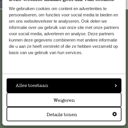
Immer in der Nähe
We gebruiken cookies om content en advertenties te
personaliseren, om functies voor social media te bieden en
Alle 62 Geschäfte anzeigen
om ons websiteverkeer te analyseren. Ook delen we
informatie over uw gebruik van onze site met onze partners
voor social media, adverteren en analyse. Deze partners
kunnen deze gegevens combineren met andere informatie
Kundenservice/Hilfe
die u aan ze heeft verstrekt of die ze hebben verzameld op
basis van uw gebruik van hun services.
Falls Sie Fragen haben oder Tipps und Hilfe brauchen, wenden
Sie sich bitte an unseren Kundenservice. Oder lesen Sie hier
die Antworten auf
häufig gestellte Fragen
.
Alles toestaan
kundenservice@dille-kamille.at
Weigeren
Online-Kundenservice
Details tonen