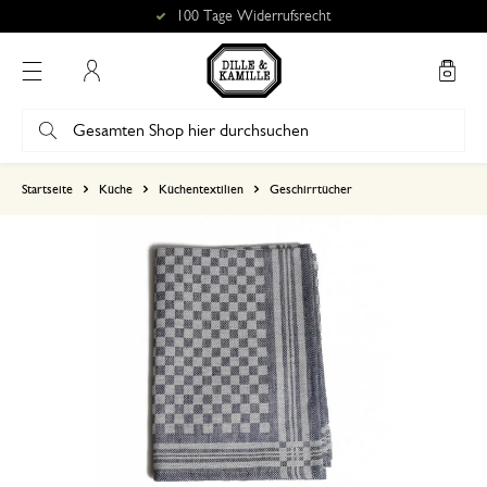
100 Tage Widerrufsrecht
Mein Konto
basierend auf 0 bewertungen
Startseite
Küche
Küchentextilien
Geschirrtücher