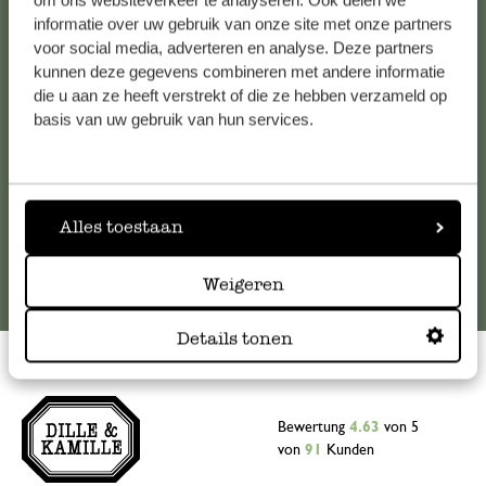
om ons websiteverkeer te analyseren. Ook delen we
informatie over uw gebruik van onze site met onze partners
Falls Sie Fragen haben oder Tipps und Hilfe brauchen, wenden
voor social media, adverteren en analyse. Deze partners
Sie sich bitte an unseren Kundenservice. Oder lesen Sie hier
kunnen deze gegevens combineren met andere informatie
die Antworten auf
häufig gestellte Fragen
.
die u aan ze heeft verstrekt of die ze hebben verzameld op
basis van uw gebruik van hun services.
kundenservice@dille-kamille.at
Online-Kundenservice
Alles toestaan
Weigeren
Details tonen
Bewertung
4.63
von 5
von
91
Kunden