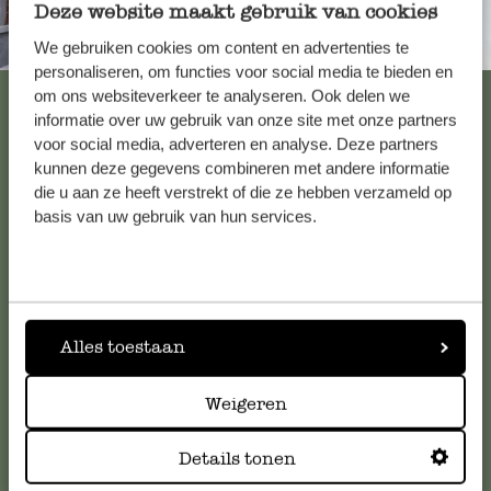
Deze website maakt gebruik van cookies
Immer in der Nähe
We gebruiken cookies om content en advertenties te
personaliseren, om functies voor social media te bieden en
Alle 62 Geschäfte anzeigen
om ons websiteverkeer te analyseren. Ook delen we
informatie over uw gebruik van onze site met onze partners
voor social media, adverteren en analyse. Deze partners
kunnen deze gegevens combineren met andere informatie
Kundenservice/Hilfe
die u aan ze heeft verstrekt of die ze hebben verzameld op
basis van uw gebruik van hun services.
Falls Sie Fragen haben oder Tipps und Hilfe brauchen, wenden
Sie sich bitte an unseren Kundenservice. Oder lesen Sie hier
die Antworten auf
häufig gestellte Fragen
.
Alles toestaan
kundenservice@dille-kamille.at
Weigeren
Online-Kundenservice
Details tonen