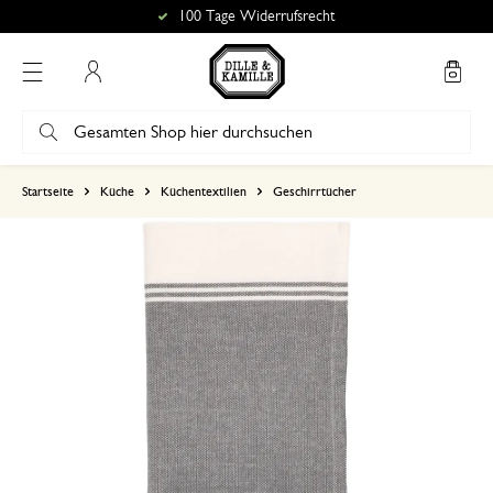
100 Tage Widerrufsrecht
Mein Konto
basierend auf 0 bewertungen
Startseite
Küche
Küchentextilien
Geschirrtücher