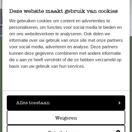
Deze website maakt gebruik van cookies
We gebruiken cookies om content en advertenties te
personaliseren, om functies voor social media te bieden en
Immer in der Nähe
om ons websiteverkeer te analyseren. Ook delen we
informatie over uw gebruik van onze site met onze partners
Alle 62 Geschäfte anzeigen
voor social media, adverteren en analyse. Deze partners
kunnen deze gegevens combineren met andere informatie
die u aan ze heeft verstrekt of die ze hebben verzameld op
basis van uw gebruik van hun services.
Kundenservice/Hilfe
Falls Sie Fragen haben oder Tipps und Hilfe brauchen, wenden
Sie sich bitte an unseren Kundenservice. Oder lesen Sie hier
die Antworten auf
häufig gestellte Fragen
.
Alles toestaan
kundenservice@dille-kamille.at
Weigeren