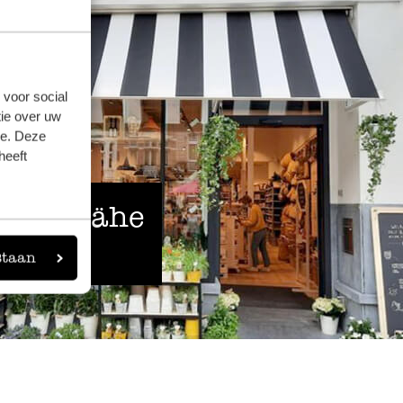
 voor social
ie over uw
se. Deze
heeft
 der Nähe
staan
eigen