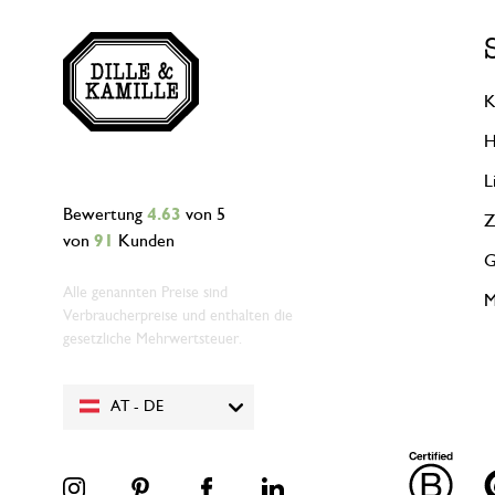
K
H
L
Bewertung
4.63
von 5
Z
von
91
Kunden
G
Alle genannten Preise sind
M
Verbraucherpreise und enthalten die
gesetzliche Mehrwertsteuer.
AT - DE