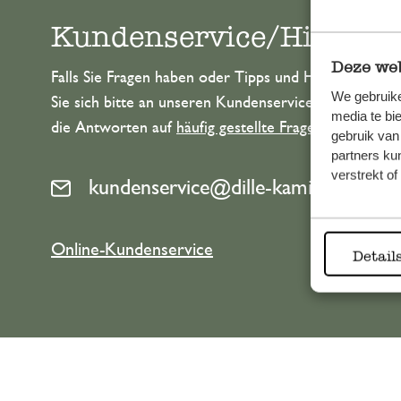
Kundenservice/Hilfe
Deze web
Falls Sie Fragen haben oder Tipps und Hilfe brauche
We gebruike
Sie sich bitte an unseren Kundenservice. Oder lesen 
media te bi
die Antworten auf
häufig gestellte Fragen
.
gebruik van
partners ku
verstrekt o
kundenservice@dille-kamille.at
Online-Kundenservice
Detail