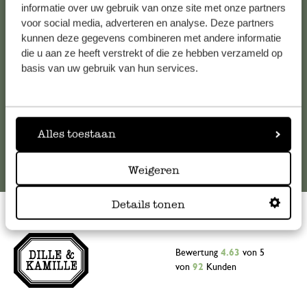
Falls Sie Fragen haben oder Tipps und Hilfe brauchen, wenden
informatie over uw gebruik van onze site met onze partners
Sie sich bitte an unseren Kundenservice. Oder lesen Sie hier
voor social media, adverteren en analyse. Deze partners
kunnen deze gegevens combineren met andere informatie
die Antworten auf
häufig gestellte Fragen
.
die u aan ze heeft verstrekt of die ze hebben verzameld op
basis van uw gebruik van hun services.
kundenservice@dille-kamille.at
Online-Kundenservice
Alles toestaan
Weigeren
Details tonen
Bewertung
4.63
von 5
von
92
Kunden