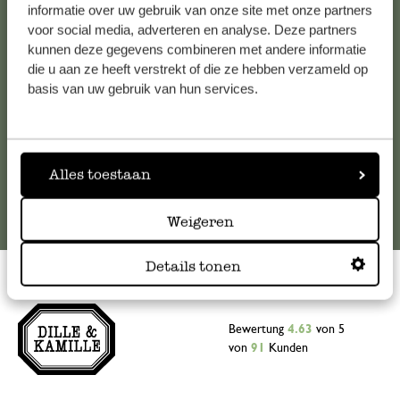
Falls Sie Fragen haben oder Tipps und Hilfe brauchen, wenden
informatie over uw gebruik van onze site met onze partners
Sie sich bitte an unseren Kundenservice. Oder lesen Sie hier
voor social media, adverteren en analyse. Deze partners
kunnen deze gegevens combineren met andere informatie
die Antworten auf
häufig gestellte Fragen
.
die u aan ze heeft verstrekt of die ze hebben verzameld op
basis van uw gebruik van hun services.
kundenservice@dille-kamille.at
Online-Kundenservice
Alles toestaan
Weigeren
Details tonen
Bewertung
4.63
von 5
von
91
Kunden