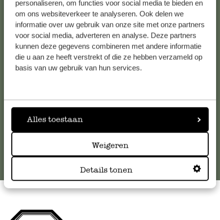
personaliseren, om functies voor social media te bieden en
om ons websiteverkeer te analyseren. Ook delen we
Kundenservice/Hilfe
informatie over uw gebruik van onze site met onze partners
voor social media, adverteren en analyse. Deze partners
kunnen deze gegevens combineren met andere informatie
Falls Sie Fragen haben oder Tipps und Hilfe brauchen, wenden
die u aan ze heeft verstrekt of die ze hebben verzameld op
Sie sich bitte an unseren Kundenservice. Oder lesen Sie hier
basis van uw gebruik van hun services.
die Antworten auf
häufig gestellte Fragen
.
kundenservice@dille-kamille.at
Alles toestaan
Online-Kundenservice
Weigeren
Details tonen