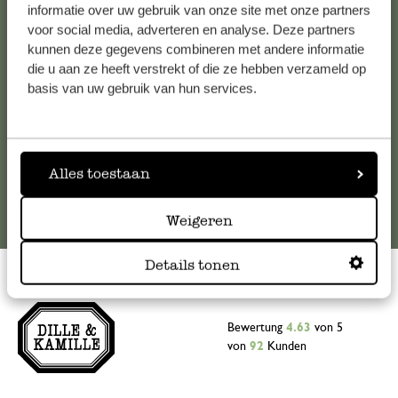
Falls Sie Fragen haben oder Tipps und Hilfe brauchen, wenden
informatie over uw gebruik van onze site met onze partners
Sie sich bitte an unseren Kundenservice. Oder lesen Sie hier
voor social media, adverteren en analyse. Deze partners
kunnen deze gegevens combineren met andere informatie
die Antworten auf
häufig gestellte Fragen
.
die u aan ze heeft verstrekt of die ze hebben verzameld op
basis van uw gebruik van hun services.
kundenservice@dille-kamille.at
Online-Kundenservice
Alles toestaan
Weigeren
Details tonen
Bewertung
4.63
von 5
von
92
Kunden