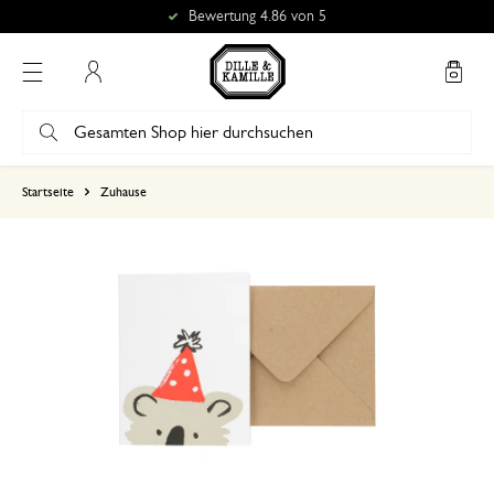
Bewertung 4.86 von 5
Mein Konto
basierend auf 0 bewertungen
Startseite
Zuhause