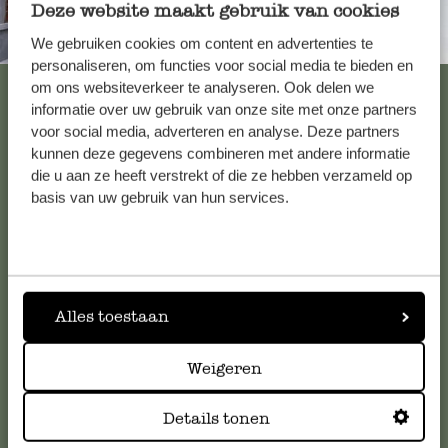
Deze website maakt gebruik van cookies
Immer in der Nähe
We gebruiken cookies om content en advertenties te
personaliseren, om functies voor social media te bieden en
Alle 62 Geschäfte anzeigen
om ons websiteverkeer te analyseren. Ook delen we
informatie over uw gebruik van onze site met onze partners
voor social media, adverteren en analyse. Deze partners
kunnen deze gegevens combineren met andere informatie
Kundenservice/Hilfe
die u aan ze heeft verstrekt of die ze hebben verzameld op
basis van uw gebruik van hun services.
Falls Sie Fragen haben oder Tipps und Hilfe brauchen, wenden
Sie sich bitte an unseren Kundenservice. Oder lesen Sie hier
die Antworten auf
häufig gestellte Fragen
.
Alles toestaan
kundenservice@dille-kamille.at
Weigeren
Online-Kundenservice
Details tonen