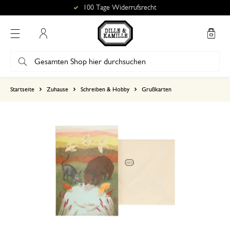
100 Tage Widerrufsrecht
Mein Konto
basierend auf 0 bewertungen
Startseite
Zuhause
Schreiben & Hobby
Grußkarten