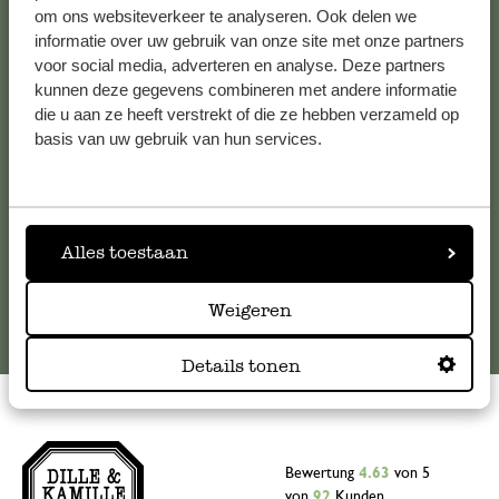
Kundenservice/Hilfe
om ons websiteverkeer te analyseren. Ook delen we
informatie over uw gebruik van onze site met onze partners
voor social media, adverteren en analyse. Deze partners
Falls Sie Fragen haben oder Tipps und Hilfe brauchen, wenden
kunnen deze gegevens combineren met andere informatie
Sie sich bitte an unseren Kundenservice. Oder lesen Sie hier
die u aan ze heeft verstrekt of die ze hebben verzameld op
die Antworten auf
häufig gestellte Fragen
.
basis van uw gebruik van hun services.
kundenservice@dille-kamille.at
Alles toestaan
Online-Kundenservice
Weigeren
Details tonen
Bewertung
4.63
von 5
von
92
Kunden