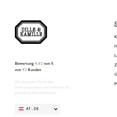
K
H
L
Bewertung
4.63
von 5
Z
von
92
Kunden
G
Alle genannten Preise sind
M
Verbraucherpreise und enthalten die
gesetzliche Mehrwertsteuer.
AT - DE