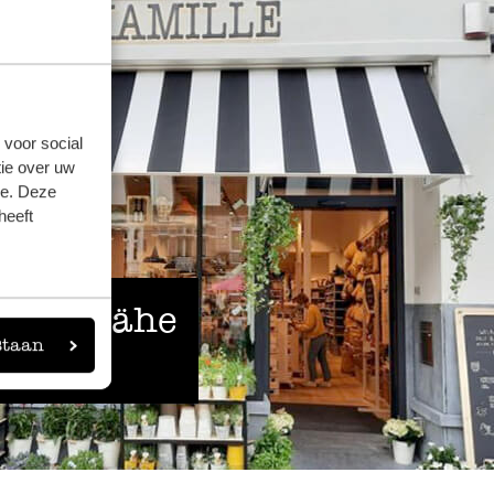
 voor social
ie over uw
se. Deze
heeft
 der Nähe
staan
eigen