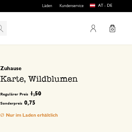
AT - DE
Läden
Kundenservice
Mein Konto
basierend auf 0 bewertungen
Zuhause
teln
htungen
Karte, Wildblumen
1,50
Regulärer Preis
0,75
Sonderpreis
Nur im Laden erhältlich
e