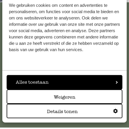
We gebruiken cookies om content en advertenties te
Alle 62 Geschäfte anzeigen
personaliseren, om functies voor social media te bieden en
om ons websiteverkeer te analyseren. Ook delen we
informatie over uw gebruik van onze site met onze partners
voor social media, adverteren en analyse. Deze partners
Kundenservice/Hilfe
kunnen deze gegevens combineren met andere informatie
die u aan ze heeft verstrekt of die ze hebben verzameld op
Falls Sie Fragen haben oder Tipps und Hilfe brauchen, wenden
basis van uw gebruik van hun services.
Sie sich bitte an unseren Kundenservice. Oder lesen Sie hier
die Antworten auf
häufig gestellte Fragen
.
kundenservice@dille-kamille.at
Alles toestaan
Weigeren
Online-Kundenservice
Details tonen