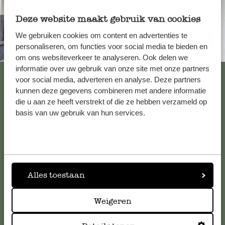
Deze website maakt gebruik van cookies
We gebruiken cookies om content en advertenties te
personaliseren, om functies voor social media te bieden en
Immer in der Nähe
om ons websiteverkeer te analyseren. Ook delen we
informatie over uw gebruik van onze site met onze partners
Alle 62 Geschäfte anzeigen
voor social media, adverteren en analyse. Deze partners
kunnen deze gegevens combineren met andere informatie
die u aan ze heeft verstrekt of die ze hebben verzameld op
basis van uw gebruik van hun services.
Kundenservice/Hilfe
Falls Sie Fragen haben oder Tipps und Hilfe brauchen, wenden
Sie sich bitte an unseren Kundenservice. Oder lesen Sie hier
die Antworten auf
häufig gestellte Fragen
.
Alles toestaan
kundenservice@dille-kamille.at
Weigeren