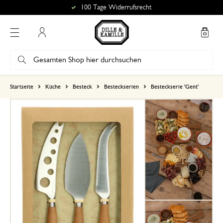
100 Tage Widerrufsrecht
Mein Konto
basierend auf 0 bewertungen
Startseite
Küche
Besteck
Besteckserien
Besteckserie 'Gent'