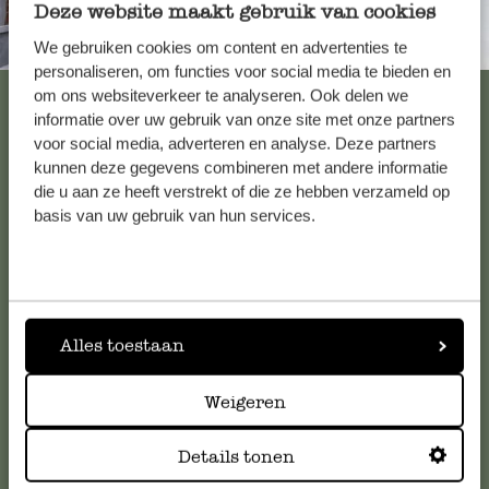
Deze website maakt gebruik van cookies
Immer in der Nähe
We gebruiken cookies om content en advertenties te
personaliseren, om functies voor social media te bieden en
Alle 62 Geschäfte anzeigen
om ons websiteverkeer te analyseren. Ook delen we
informatie over uw gebruik van onze site met onze partners
voor social media, adverteren en analyse. Deze partners
kunnen deze gegevens combineren met andere informatie
Kundenservice/Hilfe
die u aan ze heeft verstrekt of die ze hebben verzameld op
basis van uw gebruik van hun services.
Falls Sie Fragen haben oder Tipps und Hilfe brauchen, wenden
Sie sich bitte an unseren Kundenservice. Oder lesen Sie hier
die Antworten auf
häufig gestellte Fragen
.
Alles toestaan
kundenservice@dille-kamille.at
Weigeren
Online-Kundenservice
Details tonen