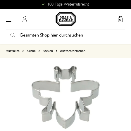
100 Tage Widerrufsrecht
Mein Konto
basierend auf 0 bewertungen
Startseite
Küche
Backen
Austechförmchen