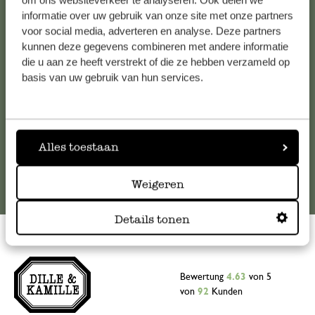
om ons websiteverkeer te analyseren. Ook delen we
informatie over uw gebruik van onze site met onze partners
Falls Sie Fragen haben oder Tipps und Hilfe brauchen, wenden
voor social media, adverteren en analyse. Deze partners
Sie sich bitte an unseren Kundenservice. Oder lesen Sie hier
kunnen deze gegevens combineren met andere informatie
die Antworten auf
häufig gestellte Fragen
.
die u aan ze heeft verstrekt of die ze hebben verzameld op
basis van uw gebruik van hun services.
kundenservice@dille-kamille.at
Online-Kundenservice
Alles toestaan
Weigeren
Details tonen
Bewertung
4.63
von 5
von
92
Kunden