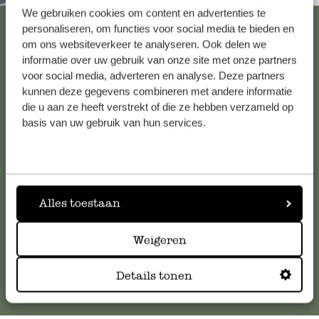
We gebruiken cookies om content en advertenties te
Alle 62 Geschäfte anzeigen
personaliseren, om functies voor social media te bieden en
om ons websiteverkeer te analyseren. Ook delen we
informatie over uw gebruik van onze site met onze partners
voor social media, adverteren en analyse. Deze partners
Kundenservice/Hilfe
kunnen deze gegevens combineren met andere informatie
die u aan ze heeft verstrekt of die ze hebben verzameld op
Falls Sie Fragen haben oder Tipps und Hilfe brauchen, wenden
basis van uw gebruik van hun services.
Sie sich bitte an unseren Kundenservice. Oder lesen Sie hier
die Antworten auf
häufig gestellte Fragen
.
kundenservice@dille-kamille.at
Alles toestaan
Weigeren
Online-Kundenservice
Details tonen