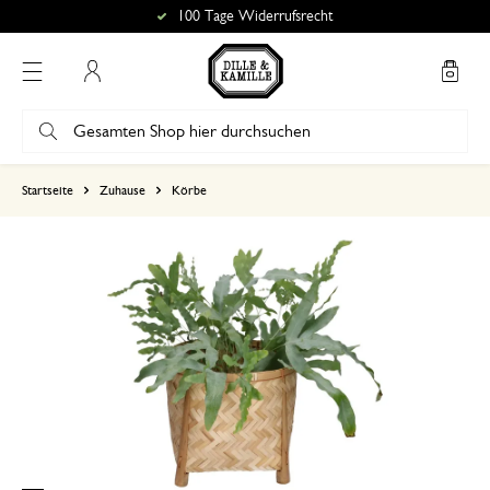
100 Tage Widerrufsrecht
Mein Konto
basierend auf 0 bewertungen
Startseite
Zuhause
Körbe